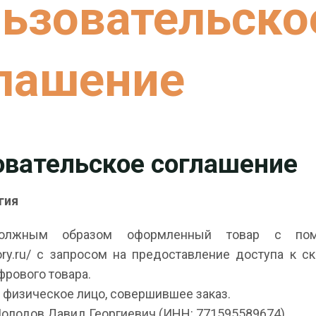
ьзовательско
лашение
овательское соглашение
гия
жным образом оформленный товар с пом
tory.ru/ с запросом на предоставление доступа к 
фрового товара.
 физическое лицо, совершившее заказ.
олодов Давид Георгиевич (ИНН: 771595589674).