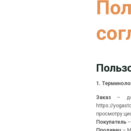
Пол
сог
Польз
1. Терминоло
Заказ
– дол
https://yogas
просмотру ци
Покупатель
–
Продавец
– М