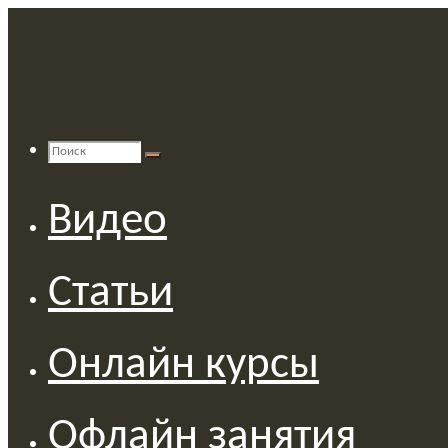
Перейти
к
содержимому
Поиск
Найти:
Поиск
Видео
Статьи
Онлайн курсы
Офлайн занятия