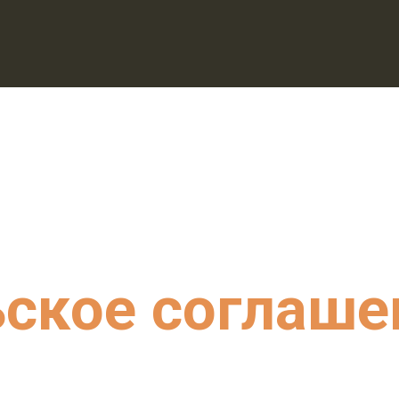
ьское соглаше
е