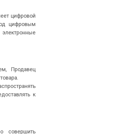
меет цифровой
под цифровым
 электронные
ем, Продавец
товара.
спространять
едоставлять к
мо совершить