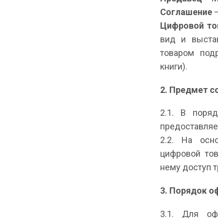
Соглашение
–
Цифровой то
вид и выста
товаром под
книги).
2. Предмет с
2.1. В поря
предоставляе
2.2. На осн
цифровой тов
нему доступ т
3. Порядок о
3.1. Для оф