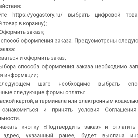
йствия:
йте https://yogastory.ru/ выбрать цифровой тов
товар в корзину);
«Оформить заказ»;
ть способ оформления заказа. Предусмотрены след
аказа:
оваться и оформить заказ;
 выбора способа оформления заказа необходимо за
я информации;
следующем шаге необходимо выбрать спо
нные следующие формы оплаты:
овской картой, в терминале или электронным кошельк
м ознакомиться и принять условия Соглашени
ьности.
 нажать кнопку «Подтвердить заказ» и оплатить
й адрес, указанный ранее, будет выслана ин