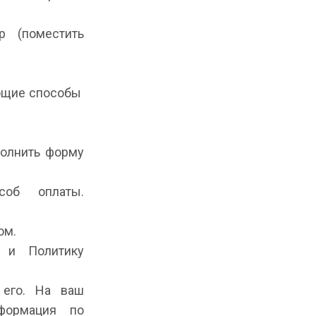
ар (поместить
ующие способы
полнить форму
соб оплаты.
ом.
я и Политику
 его. На ваш
формация по