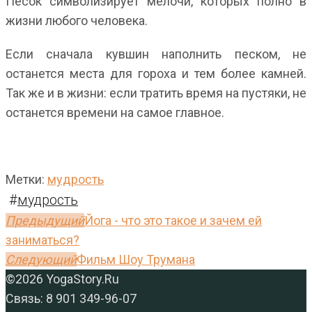
Песок символизирует мелочи, которых полно в
жизни любого человека.
Если сначала кувшин наполнить песком, не
останется места для гороха и тем более камней.
Так же и в жизни: если тратить время на пустяки, не
останется времени на самое главное.
Метки:
мудрость
#
мудрость
Предыдущий
Йога - что это такое и зачем ей
заниматься?
Следующий
Фильм Шоу Трумана
Вернуться
©2026 YogaStory.Ru
в
Связь: 8 901 349-96-07