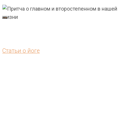
YogaStory.Ru
ХАТХА
ЙОГА
|
Личный кабинет
МЕДИТАЦИЯ
Статьи о йоге
|
Притча о главном и
ОБРАЗ
ЖИЗНИ
второстепенном в
нашей жизни
Главная
Статьи о йоге
Притча о главном и второстепенном в
нашей жизни