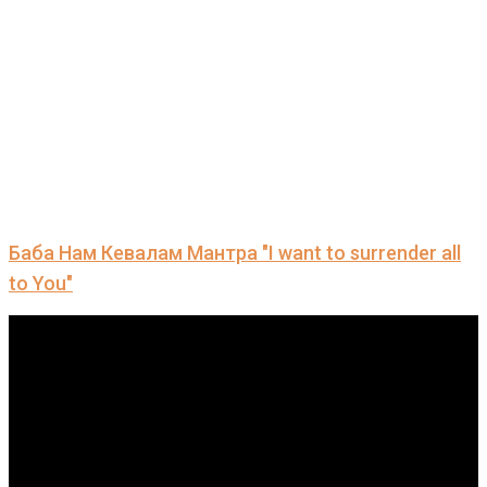
Баба Нам Кевалам Мантра "I want to surrender all
to You"