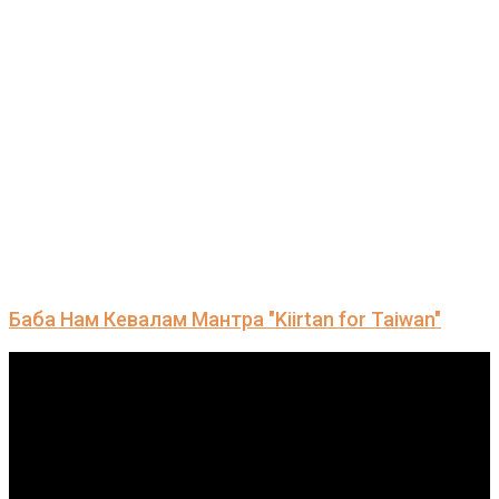
Баба Нам Кевалам Мантра "Kiirtan for Taiwan"