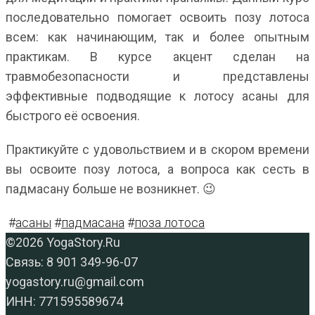
последовательно помогает освоить позу лотоса
всем: как начинающим, так и более опытным
практикам. В курсе акцент сделан на
травмобезопасности и представлены
эффективные подводящие к лотосу асаны для
быстрого её освоения.
Практикуйте с удовольствием и в скором времени
вы освоите позу лотоса, а вопроса как сесть в
падмасану больше не возникнет. 😉
#
асаны
#
падмасана
#
поза лотоса
Вернуться
©2026 YogaStory.Ru
в
Связь: 8 901 349-96-07
начало
yogastory.ru@gmail.com
ИНН: 771595589674