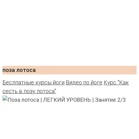
поза лотоса
Беслпатные курсы йоги
Видео по йоге
Курс "Как
сесть в позу лотоса"